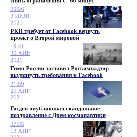
снять ограничения с "60 минут"
09:26
3 ИЮН
2021
РКН требует от Facebook вернуть
проект о Второй мировой
19:41
30 АПР
2021
Гимн России заставил Роскомнадзор
выдвинуть требования к Facebook
21:59
20 АПР
2021
Госдеп опубликовал скандальное
поздравление с Днем космонавтики
07:35
13 АПР