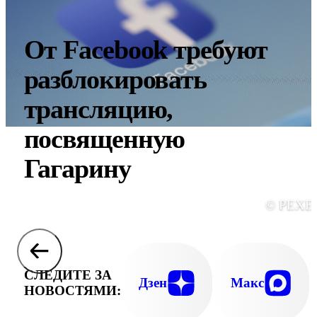
От Facebook требуют
разблокировать
трансляцию,
посвященную
Гагарину
© PEXE
СЛЕДИТЕ ЗА
Дзен
Макс
НОВОСТЯМИ: