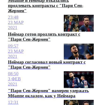
Мбаппе и Неймар отказались
продлевать контракты с "Пари Сен-
Жермен"
23:48
23 МАР
2021
Неймар готов продлить контракт с
"Пари Сен-Жермен"
09:57
23 МАР
2021
Неймар согласовал новый контракт с
"Пари Сен-Жермен"
08:50
3 ФЕВ
2021
"Пари Сен-Жермен" намерен удержать
Мбаппе окладом, как у Неймара
12:31