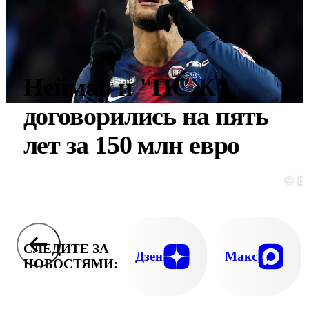
Неймар и "ПСЖ"
договорились на пять
лет за 150 млн евро
© E
СЛЕДИТЕ ЗА
Дзен
Макс
НОВОСТЯМИ: