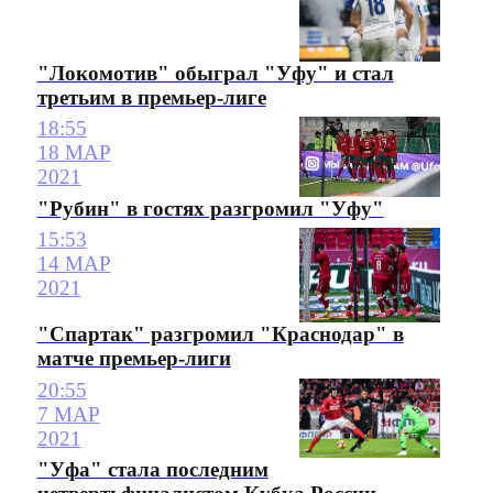
"Локомотив" обыграл "Уфу" и стал
третьим в премьер-лиге
18:55
18 МАР
2021
"Рубин" в гостях разгромил "Уфу"
15:53
14 МАР
2021
"Спартак" разгромил "Краснодар" в
матче премьер-лиги
20:55
7 МАР
2021
"Уфа" стала последним