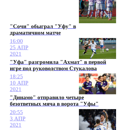
"Сочи" обыграл "Уфу" в
драматичном матче
16:00
25 АПР
2021
"Уфа" разгромила "Ахмат" в первой
игре под руководством Стукалова
18:25
10 АПР
2021
"Динамо" отправило четыре
безответных мяча в ворота "Уфы"
20:55
3 АПР
2021