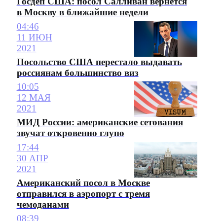
Госдеп США: посол Салливан вернется
в Москву в ближайшие недели
04:46
11 ИЮН
2021
Посольство США перестало выдавать
россиянам большинство виз
10:05
12 МАЯ
2021
МИД России: американские сетования
звучат откровенно глупо
17:44
30 АПР
2021
Американский посол в Москве
отправился в аэропорт с тремя
чемоданами
08:39