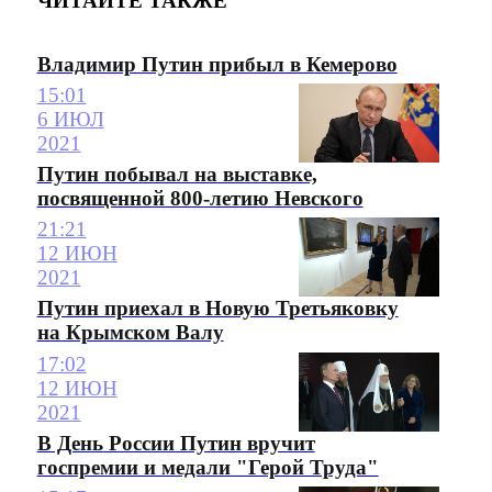
ЧИТАЙТЕ ТАКЖЕ
Владимир Путин прибыл в Кемерово
15:01
6 ИЮЛ
2021
Путин побывал на выставке,
посвященной 800-летию Невского
21:21
12 ИЮН
2021
Путин приехал в Новую Третьяковку
на Крымском Валу
17:02
12 ИЮН
2021
В День России Путин вручит
госпремии и медали "Герой Труда"