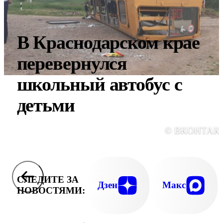
В Краснодарском крае
перевернулся
школьный автобус с
детьми
© ВКОНТАК
СЛЕДИТЕ ЗА
Дзен
Макс
НОВОСТЯМИ: