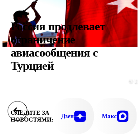
Россия продлевает
ограничение
авиасообщения с
Турцией
© E
СЛЕДИТЕ ЗА
Дзен
Макс
НОВОСТЯМИ: