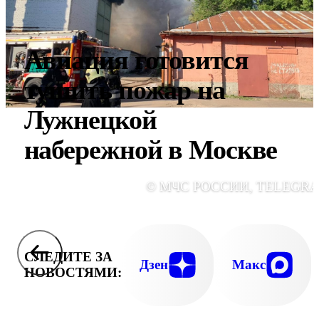
Авиация готовится
тушить пожар на
Лужнецкой
набережной в Москве
© МЧС РОССИИ, TELEGR
СЛЕДИТЕ ЗА
Дзен
Макс
НОВОСТЯМИ: