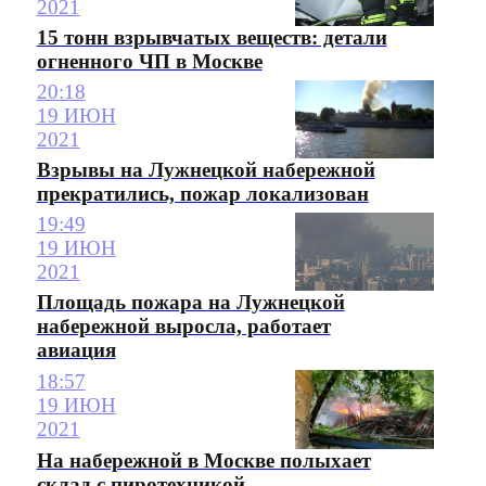
2021
15 тонн взрывчатых веществ: детали
огненного ЧП в Москве
20:18
19 ИЮН
2021
Взрывы на Лужнецкой набережной
прекратились, пожар локализован
19:49
19 ИЮН
2021
Площадь пожара на Лужнецкой
набережной выросла, работает
авиация
18:57
19 ИЮН
2021
На набережной в Москве полыхает
склад с пиротехникой