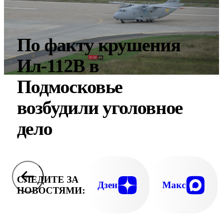
По факту крушения
Ил-112В в
Подмосковье
возбудили уголовное
дело
СЛЕДИТЕ ЗА
Дзен
Макс
НОВОСТЯМИ: