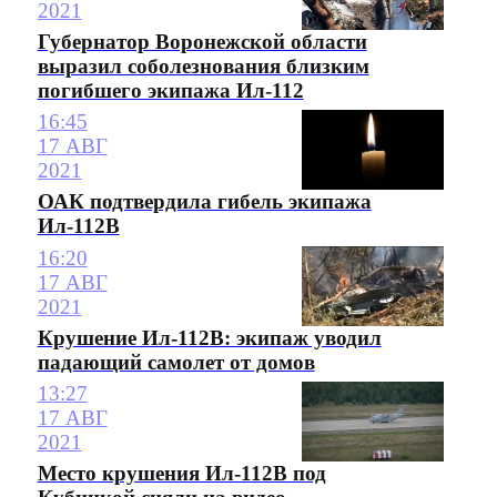
2021
Губернатор Воронежской области
выразил соболезнования близким
погибшего экипажа Ил-112
16:45
17 АВГ
2021
ОАК подтвердила гибель экипажа
Ил-112В
16:20
17 АВГ
2021
Крушение Ил-112В: экипаж уводил
падающий самолет от домов
13:27
17 АВГ
2021
Место крушения Ил-112В под