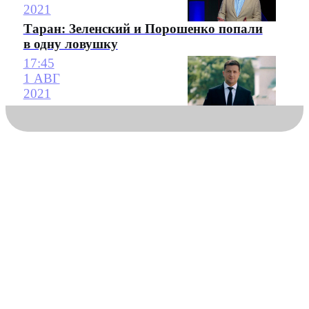
2021
Таран: Зеленский и Порошенко попали
в одну ловушку
17:45
1 АВГ
2021