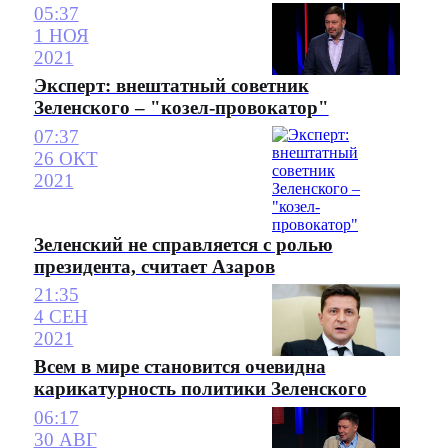
05:37
1 НОЯ
2021
Эксперт: внештатный советник
Зеленского – "козел-провокатор"
07:37
26 ОКТ
2021
Зеленский не справляется с ролью
президента, считает Азаров
21:35
4 СЕН
2021
Всем в мире становится очевидна
карикатурность политики Зеленского
06:17
30 АВГ