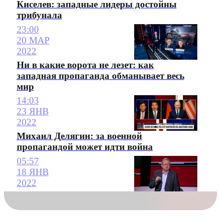
Киселев: западные лидеры достойны
трибунала
23:00
20 МАР
2022
Ни в какие ворота не лезет: как
западная пропаганда обманывает весь
мир
14:03
23 ЯНВ
2022
Михаил Делягин: за военной
пропагандой может идти война
05:57
18 ЯНВ
2022