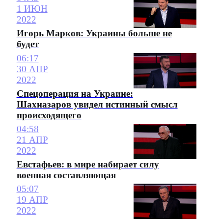
1 ИЮН
2022
Игорь Марков: Украины больше не
будет
06:17
30 АПР
2022
Спецоперация на Украине:
Шахназаров увидел истинный смысл
происходящего
04:58
21 АПР
2022
Евстафьев: в мире набирает силу
военная составляющая
05:07
19 АПР
2022