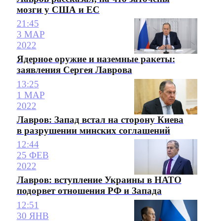
мозги у США и ЕС
21:45
3 МАР
2022
Ядерное оружие и наземные ракеты:
заявления Сергея Лаврова
13:25
1 МАР
2022
Лавров: Запад встал на сторону Киева
в разрушении минских соглашений
12:44
25 ФЕВ
2022
Лавров: вступление Украины в НАТО
подорвет отношения РФ и Запада
12:51
30 ЯНВ