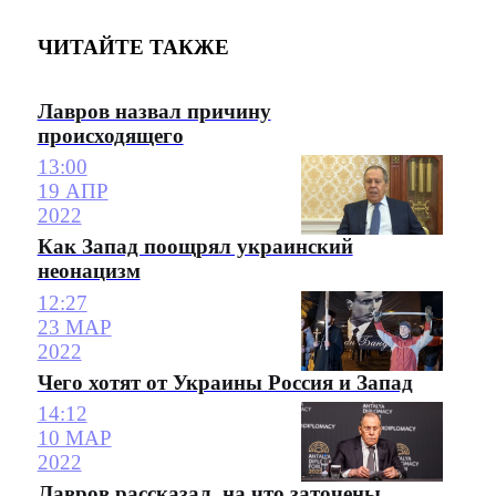
ЧИТАЙТЕ ТАКЖЕ
Лавров назвал причину
происходящего
13:00
19 АПР
2022
Как Запад поощрял украинский
неонацизм
12:27
23 МАР
2022
Чего хотят от Украины Россия и Запад
14:12
10 МАР
2022
Лавров рассказал, на что заточены