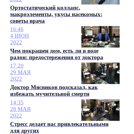
Ортостатический коллапс,
макроэлементы, укусы насекомых:
советы врача
16:46
4 ИЮН
2022
Чем покрашен дом, есть ли в воде
радон: предостережения от доктора
17:20
29 МАЯ
2022
Доктор Мясников подсказал, как
избежать мучительной смерти
14:35
28 МАЯ
2022
Стресс делает нас привлекательными
для других