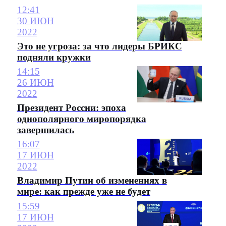
12:41
30 ИЮН
2022
Это не угроза: за что лидеры БРИКС
подняли кружки
14:15
26 ИЮН
2022
Президент России: эпоха
однополярного миропорядка
завершилась
16:07
17 ИЮН
2022
Владимир Путин об изменениях в
мире: как прежде уже не будет
15:59
17 ИЮН