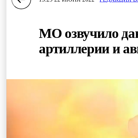
МО озвучило дан
артиллерии и а