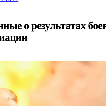
ные о результатах бое
виации