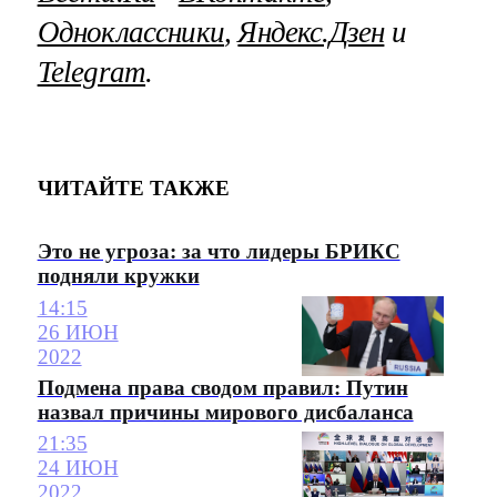
Одноклассники
,
Яндекс.Дзен
и
Telegram
.
ЧИТАЙТЕ ТАКЖЕ
Это не угроза: за что лидеры БРИКС
подняли кружки
14:15
26 ИЮН
2022
Подмена права сводом правил: Путин
назвал причины мирового дисбаланса
21:35
24 ИЮН
2022