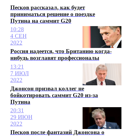
Песков рассказал, как будет
приниматься решение о поездке
Путина на саммит G20
10:28
4 СЕН
2022
Россия надеется, что Британию когда-
нибудь возглавят профессионалы
13:21
7 ИЮЛ
2022
Джонсон призвал коллег не
бойкотировать саммит G20 из-за
Путина
20:31
29 ИЮН
2022
Песков после фантазий Джонсона о