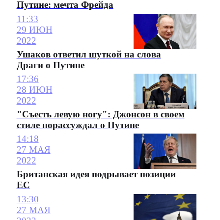
Путине: мечта Фрейда
11:33
29 ИЮН
2022
Ушаков ответил шуткой на слова
Драги о Путине
17:36
28 ИЮН
2022
"Съесть левую ногу": Джонсон в своем
стиле порассуждал о Путине
14:18
27 МАЯ
2022
Британская идея подрывает позиции
ЕС
13:30
27 МАЯ