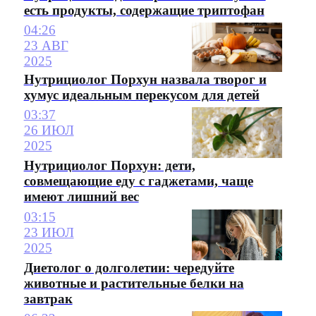
есть продукты, содержащие триптофан
04:26
23 АВГ
2025
Нутрициолог Порхун назвала творог и
хумус идеальным перекусом для детей
03:37
26 ИЮЛ
2025
Нутрициолог Порхун: дети,
совмещающие еду с гаджетами, чаще
имеют лишний вес
03:15
23 ИЮЛ
2025
Диетолог о долголетии: чередуйте
животные и растительные белки на
завтрак