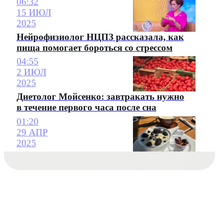
06:32
15 ИЮЛ
2025
Нейрофизиолог НЦПЗ рассказала, как
пища помогает бороться со стрессом
04:55
2 ИЮЛ
2025
Диетолог Мойсенко: завтракать нужно
в течение первого часа после сна
01:20
29 АПР
2025