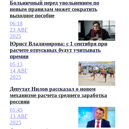
Больничный перед увольнением по
новым правилам может сократить
выходное пособие
06:18
23 АВГ
2025
Юрист Владимирова: с 1 сентября при
расчете отпускных будут учитывать
премии
05:13
14 АВГ
2025
Депутат Нилов рассказал о новом
механизме расчета среднего заработка
россиян
01:45
13 АВГ
2025