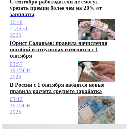
С сентября работодатели не смогут
урезать премии более чем на 20% от
зарплаты
10:48
7 ИЮЛ
2025
Юрист Соловьев: правила начисления
пособий и отпускных изменятся с 1
сентября
03:57
19 ИЮН
2025
В России с 1 сентября вводятся новые
правила расчета среднего заработка
03:12
16 ИЮН
2025