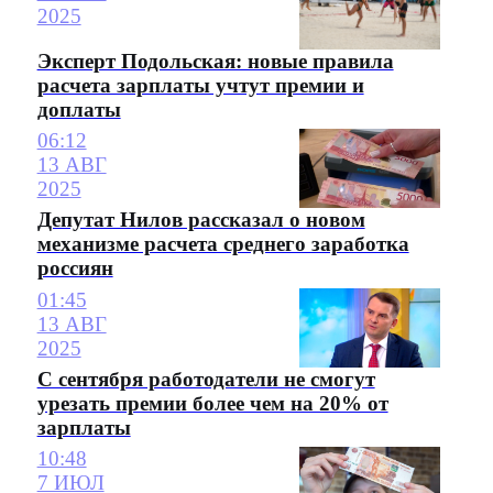
2025
Эксперт Подольская: новые правила
расчета зарплаты учтут премии и
доплаты
06:12
13 АВГ
2025
Депутат Нилов рассказал о новом
механизме расчета среднего заработка
россиян
01:45
13 АВГ
2025
С сентября работодатели не смогут
урезать премии более чем на 20% от
зарплаты
10:48
7 ИЮЛ