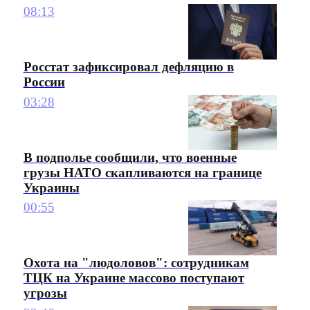
08:13
Росстат зафиксировал дефляцию в
России
03:28
В подполье сообщили, что военные
грузы НАТО скапливаются на границе
Украины
00:55
Охота на "людоловов": сотрудникам
ТЦК на Украине массово поступают
угрозы