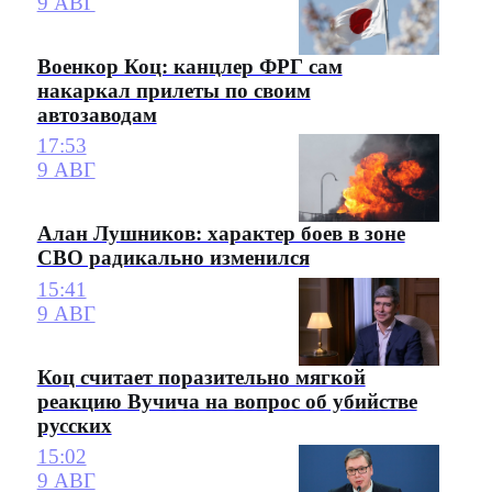
9 АВГ
Военкор Коц: канцлер ФРГ сам
накаркал прилеты по своим
автозаводам
17:53
9 АВГ
Алан Лушников: характер боев в зоне
СВО радикально изменился
15:41
9 АВГ
Коц считает поразительно мягкой
реакцию Вучича на вопрос об убийстве
русских
15:02
9 АВГ