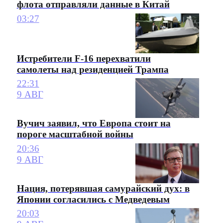
флота отправляли данные в Китай
03:27
Истребители F-16 перехватили
самолеты над резиденцией Трампа
22:31
9 АВГ
Вучич заявил, что Европа стоит на
пороге масштабной войны
20:36
9 АВГ
Нация, потерявшая самурайский дух: в
Японии согласились с Медведевым
20:03