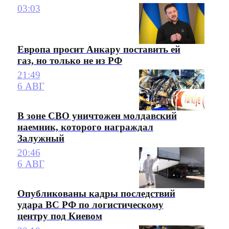
03:03
Европа просит Анкару поставить ей
газ, но только не из РФ
21:49
6 АВГ
В зоне СВО уничтожен молдавский
наемник, которого награждал
Залужный
20:46
6 АВГ
Опубликованы кадры последствий
удара ВС РФ по логистическому
центру под Киевом