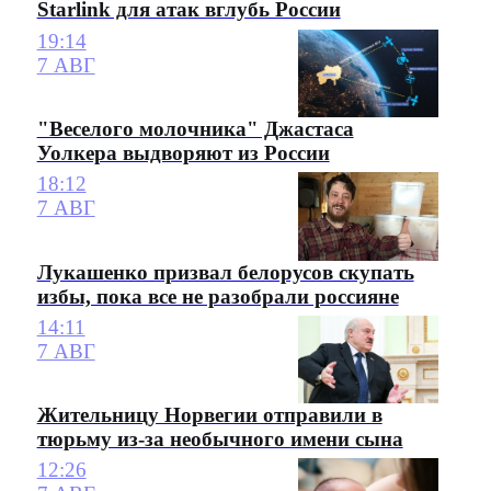
Starlink для атак вглубь России
19:14
7 АВГ
"Веселого молочника" Джастаса
Уолкера выдворяют из России
18:12
7 АВГ
Лукашенко призвал белорусов скупать
избы, пока все не разобрали россияне
14:11
7 АВГ
Жительницу Норвегии отправили в
тюрьму из-за необычного имени сына
12:26