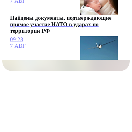
7 АВГ
Найдены документы, подтверждающие
прямое участие НАТО в ударах по
территории РФ
09:28
7 АВГ