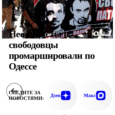
Неонацисты и
свободовцы
промаршировали по
Одессе
СЛЕДИТЕ ЗА
Дзен
Макс
НОВОСТЯМИ: