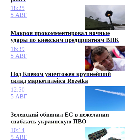
18:25
5 АВГ
Макрон прокомментировал ночные
удары по киевским предприятиям ВПК
16:39
5 АВГ
Под Киевом уничтожен крупнейший
склад маркетплейса Rozetka
12:50
5 АВГ
Зеленский обвинил ЕС в нежелании
снабжать украинскую ПВО
10:14
5 АВГ