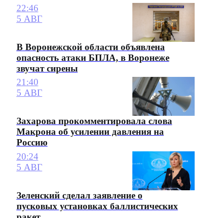
22:46
5 АВГ
В Воронежской области объявлена
опасность атаки БПЛА, в Воронеже
звучат сирены
21:40
5 АВГ
Захарова прокомментировала слова
Макрона об усилении давления на
Россию
20:24
5 АВГ
Зеленский сделал заявление о
пусковых установках баллистических
ракет