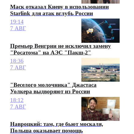
Маск отказал Киеву в использовании
Starlink для атак вглубь России
19:14
7 АВГ
Премьер Венгрии не исключил замену
"Росатома" на АЭС "Пакш-2"
18:36
7 АВГ
"Веселого молочника" Джастаса
Уолкера выдворяют из России
18:12
7 АВГ
Навроцкий: там, где бьют москаля,
Польша оказывает помощь