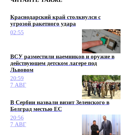
Краснодарский край столкнулся с
угрозой ракетного удара
02:55
ВСУ разместили наемников и оружие в
действующем детском лагере под
Львовом
20:59
7 АВГ
В Сербии назвали визит Зеленского в
Белград местью ЕС
20:56
7 АВГ