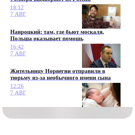
18:12
7 АВГ
Навроцкий: там, где бьют москаля,
Польша оказывает помощь
16:42
7 АВГ
Жительницу Норвегии отправили в
тюрьму из-за необычного имени сына
12:26
7 АВГ