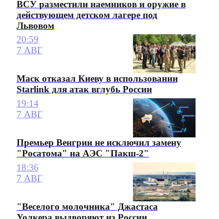
ВСУ разместили наемников и оружие в
действующем детском лагере под
Львовом
20:59
7 АВГ
Маск отказал Киеву в использовании
Starlink для атак вглубь России
19:14
7 АВГ
Премьер Венгрии не исключил замену
"Росатома" на АЭС "Пакш-2"
18:36
7 АВГ
"Веселого молочника" Джастаса
Уолкера выдворяют из России