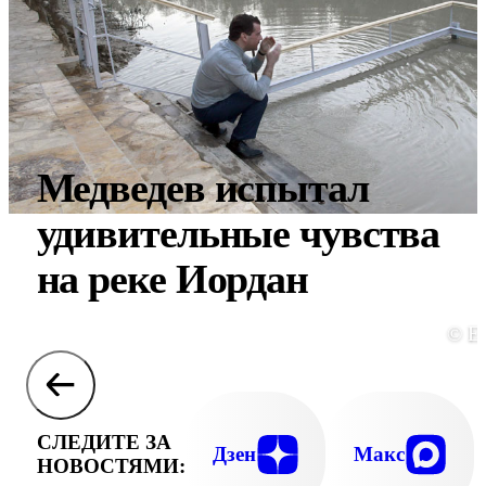
Медведев испытал
удивительные чувства
на реке Иордан
© E
СЛЕДИТЕ ЗА
Дзен
Макс
НОВОСТЯМИ: