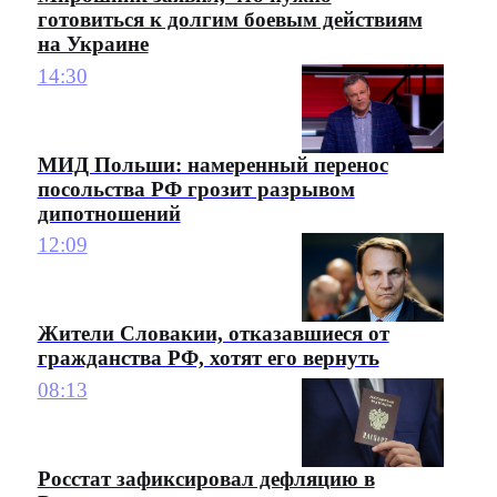
готовиться к долгим боевым действиям
на Украине
14:30
МИД Польши: намеренный перенос
посольства РФ грозит разрывом
дипотношений
12:09
Жители Словакии, отказавшиеся от
гражданства РФ, хотят его вернуть
08:13
Росстат зафиксировал дефляцию в