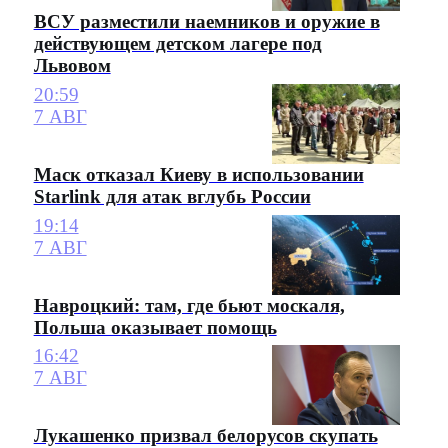
ВСУ разместили наемников и оружие в
действующем детском лагере под
Львовом
20:59
7 АВГ
Маск отказал Киеву в использовании
Starlink для атак вглубь России
19:14
7 АВГ
Навроцкий: там, где бьют москаля,
Польша оказывает помощь
16:42
7 АВГ
Лукашенко призвал белорусов скупать