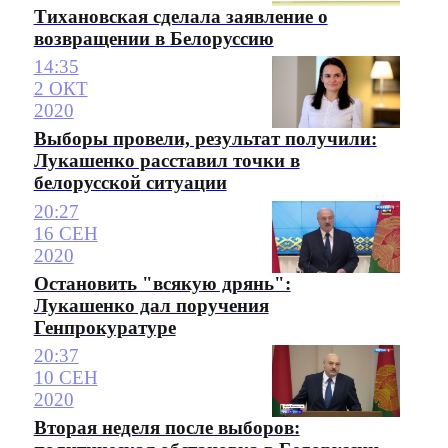
Тихановская сделала заявление о
возвращении в Белоруссию
14:35
2 ОКТ
2020
Выборы провели, результат получили:
Лукашенко расставил точки в
белорусской ситуации
20:27
16 СЕН
2020
Остановить "всякую дрянь":
Лукашенко дал поручения
Генпрокуратуре
20:37
10 СЕН
2020
Вторая неделя после выборов: