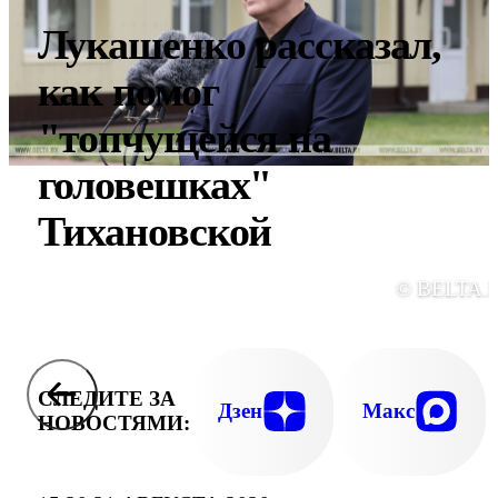
Лукашенко рассказал,
как помог
"топчущейся на
головешках"
Тихановской
© BELTA.
СЛЕДИТЕ ЗА
Дзен
Макс
НОВОСТЯМИ: