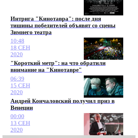
Интрига "Кинотавра": после дня
тишины победителей объявят со сцены
Зимнего театра
10:48
18 СЕН
2020
"Короткий метр": на что обратили
внимание на "Кинотавре"
06:39
15 СЕН
2020
Андрей Кончаловский получил приз в
Венеции
00:00
13 СЕН
2020