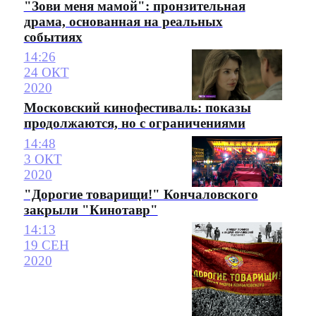
"Зови меня мамой": пронзительная
драма, основанная на реальных
событиях
14:26
24 ОКТ
2020
Московский кинофестиваль: показы
продолжаются, но с ограничениями
14:48
3 ОКТ
2020
"Дорогие товарищи!" Кончаловского
закрыли "Кинотавр"
14:13
19 СЕН
2020