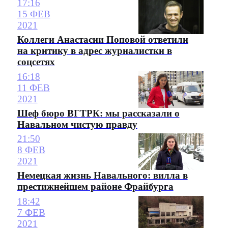
17:16
15 ФЕВ
2021
Коллеги Анастасии Поповой ответили
на критику в адрес журналистки в
соцсетях
16:18
11 ФЕВ
2021
Шеф бюро ВГТРК: мы рассказали о
Навальном чистую правду
21:50
8 ФЕВ
2021
Немецкая жизнь Навального: вилла в
престижнейшем районе Фрайбурга
18:42
7 ФЕВ
2021