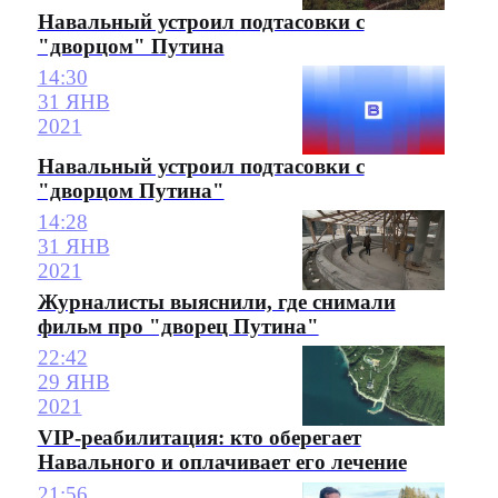
Навальный устроил подтасовки с
"дворцом" Путина
14:30
31 ЯНВ
2021
Навальный устроил подтасовки с
"дворцом Путина"
14:28
31 ЯНВ
2021
Журналисты выяснили, где снимали
фильм про "дворец Путина"
22:42
29 ЯНВ
2021
VIP-реабилитация: кто оберегает
Навального и оплачивает его лечение
21:56