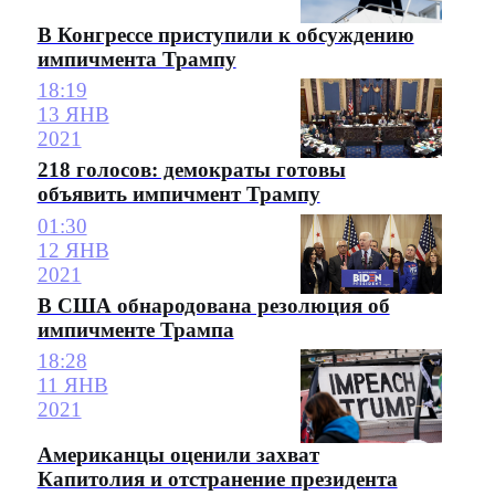
В Конгрессе приступили к обсуждению
импичмента Трампу
18:19
13 ЯНВ
2021
218 голосов: демократы готовы
объявить импичмент Трампу
01:30
12 ЯНВ
2021
В США обнародована резолюция об
импичменте Трампа
18:28
11 ЯНВ
2021
Американцы оценили захват
Капитолия и отстранение президента