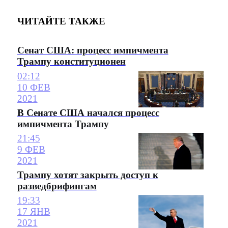
ЧИТАЙТЕ ТАКЖЕ
Сенат США: процесс импичмента
Трампу конституционен
02:12
10 ФЕВ
2021
В Сенате США начался процесс
импичмента Трампу
21:45
9 ФЕВ
2021
Трампу хотят закрыть доступ к
разведбрифингам
19:33
17 ЯНВ
2021