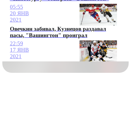
05:55
20 ЯНВ
2021
Овечкин забивал, Кузнецов раздавал
пасы, "Вашингтон" проиграл
22:59
17 ЯНВ
2021