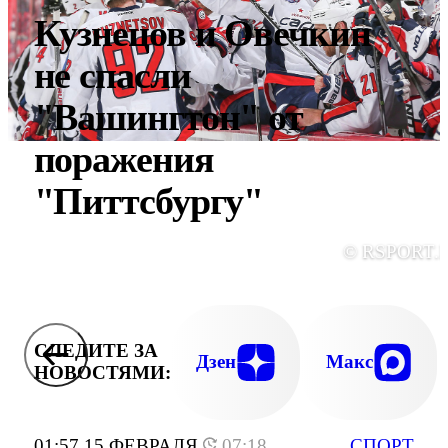
Кузнецов и Овечкин
не спасли
"Вашингтон" от
поражения
"Питтсбургу"
© RSPORT.
СЛЕДИТЕ ЗА
Дзен
Макс
НОВОСТЯМИ:
01:57 15 ФЕВРАЛЯ
07:18
СПОРТ