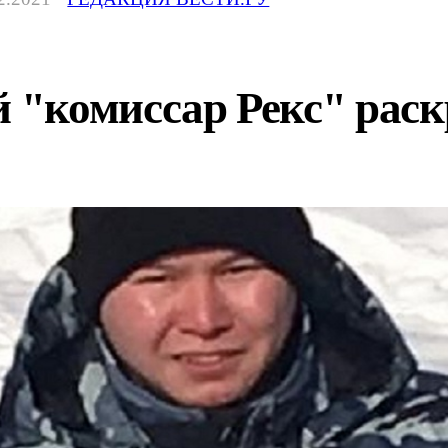
"комиссар Рекс" рас