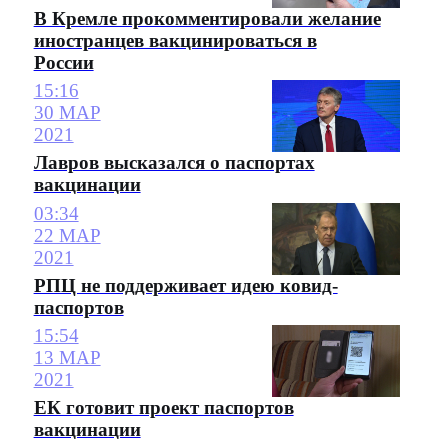
В Кремле прокомментировали желание
иностранцев вакцинироваться в
России
15:16
30 МАР
2021
Лавров высказался о паспортах
вакцинации
03:34
22 МАР
2021
РПЦ не поддерживает идею ковид-
паспортов
15:54
13 МАР
2021
ЕК готовит проект паспортов
вакцинации