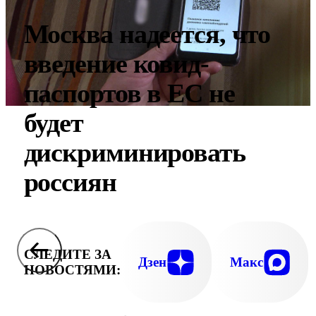
Москва надеется, что
введение ковид-
паспортов в ЕС не
будет
дискриминировать
россиян
СЛЕДИТЕ ЗА
Дзен
Макс
НОВОСТЯМИ: