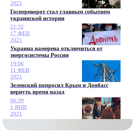
2021
Госпереворот стал главным событием
украинской истории
21:32
17 ФЕВ
2021
Украина намерена отключиться от
энергосистемы России
19:06
11 ФЕВ
2021
Зеленский попросил Крым и Донбасс
вернуть время назад
06:39
1 ЯНВ
2021