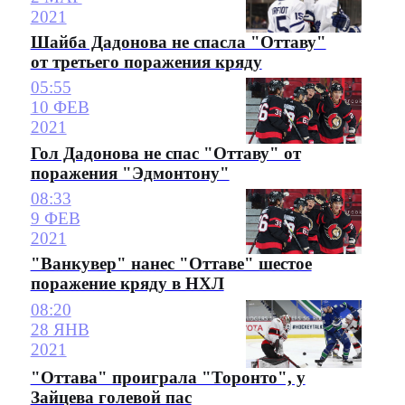
2021
Шайба Дадонова не спасла "Оттаву"
от третьего поражения кряду
05:55
10 ФЕВ
2021
Гол Дадонова не спас "Оттаву" от
поражения "Эдмонтону"
08:33
9 ФЕВ
2021
"Ванкувер" нанес "Оттаве" шестое
поражение кряду в НХЛ
08:20
28 ЯНВ
2021
"Оттава" проиграла "Торонто", у
Зайцева голевой пас