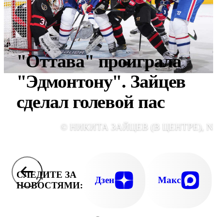
"Оттава" проиграла
"Эдмонтону". Зайцев
сделал голевой пас
© НИКИТА ЗАЙЦЕВ (В ЦЕНТРЕ), N
СЛЕДИТЕ ЗА
Дзен
Макс
НОВОСТЯМИ: