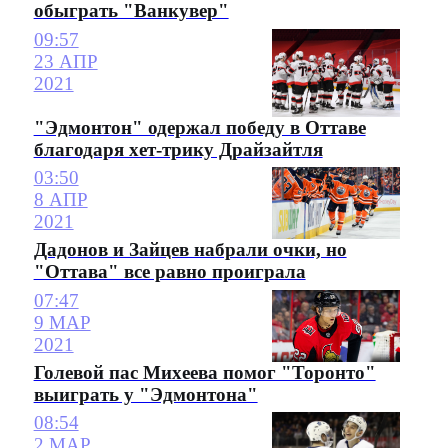
обыграть "Ванкувер"
09:57
23 АПР
2021
"Эдмонтон" одержал победу в Оттаве
благодаря хет-трику Драйзайтля
03:50
8 АПР
2021
Дадонов и Зайцев набрали очки, но
"Оттава" все равно проиграла
07:47
9 МАР
2021
Голевой пас Михеева помог "Торонто"
выиграть у "Эдмонтона"
08:54
2 МАР