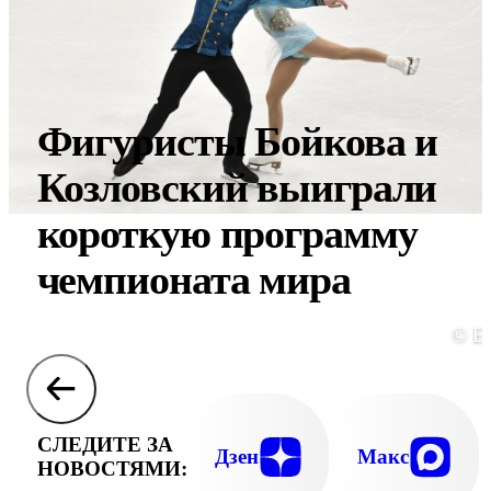
Фигуристы Бойкова и
Козловский выиграли
короткую программу
чемпионата мира
© E
СЛЕДИТЕ ЗА
Дзен
Макс
НОВОСТЯМИ: