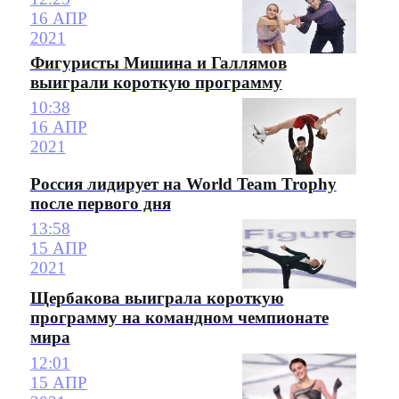
16 АПР
2021
Фигуристы Мишина и Галлямов
выиграли короткую программу
10:38
16 АПР
2021
Россия лидирует на World Team Trophy
после первого дня
13:58
15 АПР
2021
Щербакова выиграла короткую
программу на командном чемпионате
мира
12:01
15 АПР