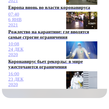
2021
Европа вновь во власти коронавируса
07:40
6 ЯНВ
2021
Рождество на карантине: где вводятся
самые строгие ограничения
10:08
24 ДЕК
2020
Коронавирус бьет рекорды: в мире
ужесточаются ограничения
16:00
23 ДЕК
2020