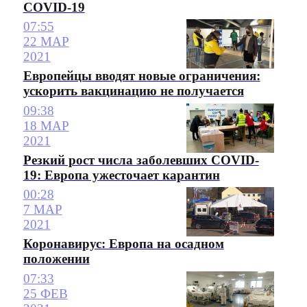
COVID-19
07:55
22 МАР
2021
Европейцы вводят новые ограничения:
ускорить вакцинацию не получается
09:38
18 МАР
2021
Резкий рост числа заболевших COVID-
19: Европа ужесточает карантин
00:28
7 МАР
2021
Коронавирус: Европа на осадном
положении
07:33
25 ФЕВ