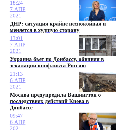
18:24
7 АПР
2021
ДНР: ситуация крайне неспокойная и
меняется в худшую сторону
13:01
7 АПР
2021
Украина бьет по Донбассу, обвиняя в
эскалации конфликта Россию
21:13
6 АПР
2021
Москва предупредила Вашингтон о
последствиях действий Киева в
Донбассе
09:47
6 АПР
2021