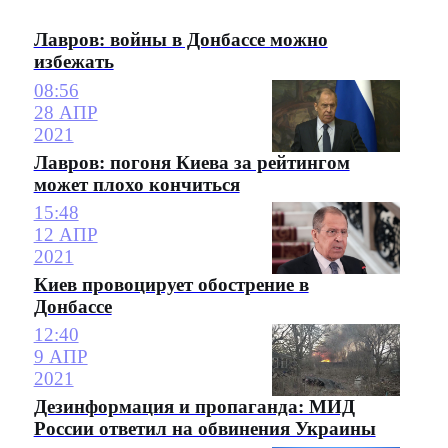
Лавров: войны в Донбассе можно
избежать
08:56
28 АПР
2021
Лавров: погоня Киева за рейтингом
может плохо кончиться
15:48
12 АПР
2021
Киев провоцирует обострение в
Донбассе
12:40
9 АПР
2021
Дезинформация и пропаганда: МИД
России ответил на обвинения Украины