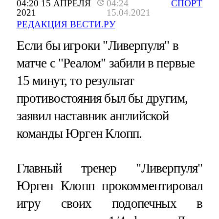
04:20 15 АПРЕЛЯ
04:24
СПОРТ
2021
15.04.2021
РЕДАКЦИЯ ВЕСТИ.РУ
Если бы игроки "Ливерпуля" в
матче с "Реалом" забили в первые
15 минут, то результат
противостояния был бы другим,
заявил наставник английской
команды Юрген Клопп.
Главный тренер "Ливерпуля"
Юрген Клопп прокомментировал
игру своих подопечных в