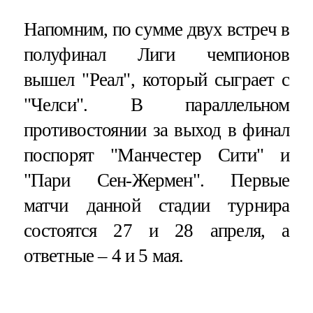
Напомним, по сумме двух встреч в
полуфинал Лиги чемпионов
вышел "Реал", который сыграет с
"Челси". В параллельном
противостоянии за выход в финал
поспорят "Манчестер Сити" и
"Пари Сен-Жермен". Первые
матчи данной стадии турнира
состоятся 27 и 28 апреля, а
ответные – 4 и 5 мая.