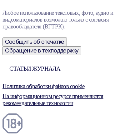
Любое использование текстовых, фото, аудио и
видеоматериалов возможно только с согласия
правообладателя (ВГТРК).
Сообщить об опечатке
Обращение в техподдержку
СТАТЬИ ЖУРНАЛА
Политика обработки файлов cookie
На информационном ресурсе применяются
рекомендательные технологии