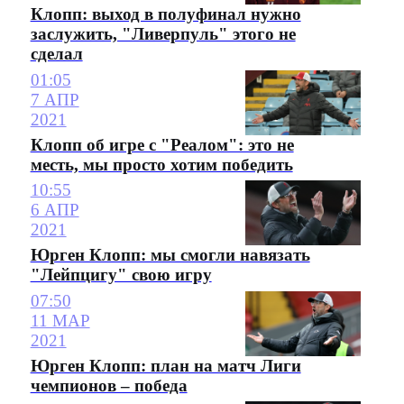
Клопп: выход в полуфинал нужно
заслужить, "Ливерпуль" этого не
сделал
01:05
7 АПР
2021
Клопп об игре с "Реалом": это не
месть, мы просто хотим победить
10:55
6 АПР
2021
Юрген Клопп: мы смогли навязать
"Лейпцигу" свою игру
07:50
11 МАР
2021
Юрген Клопп: план на матч Лиги
чемпионов – победа