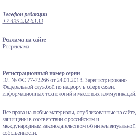
Телефон редакции
+7 495 232 63 33
Реклама на сайте
Росреклама
Регистрационный номер серии
ЭЛ № ФС 77-72266 от 24.01.2018. Зарегистрировано
Федеральной службой по надзору в сфере связи,
информационных технологий и массовых коммуникаций.
Все права на любые материалы, опубликованные на сайте,
защищены в соответствии с российским и
международным законодательством об интеллектуальной
собственности.