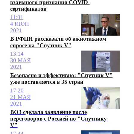
взаимного признания COVID-
сертификатов
11:01
4 ИЮН
2021
В РФПИ рассказали об ажиотажном
спросе на "Спутник V"
13:14
30 МАЯ
2021
Безопасно и эффективно: "Спутник V"
уже поставляется в 35 стран
17:20
21 МАЯ
2021
ВОЗ сделала заявление после
переговоров с Россией по "Спутнику
V"
17:44