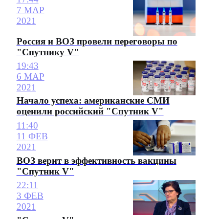
7 МАР
2021
Россия и ВОЗ провели переговоры по
"Спутнику V"
19:43
6 МАР
2021
Начало успеха: американские СМИ
оценили российский "Спутник V"
11:40
11 ФЕВ
2021
ВОЗ верит в эффективность вакцины
"Спутник V"
22:11
3 ФЕВ
2021