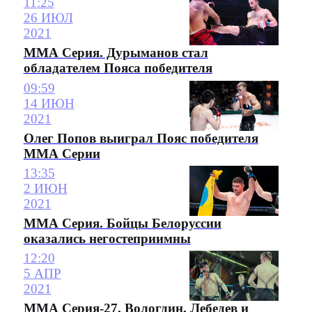
11:25
26 ИЮЛ
2021
ММА Серия. Дурыманов стал
обладателем Пояса победителя
09:59
14 ИЮН
2021
Олег Попов выиграл Пояс победителя
ММА Серии
13:35
2 ИЮН
2021
ММА Серия. Бойцы Белоруссии
оказались негостеприимны
12:20
5 АПР
2021
ММА Серия-27. Вологдин, Лебедев и