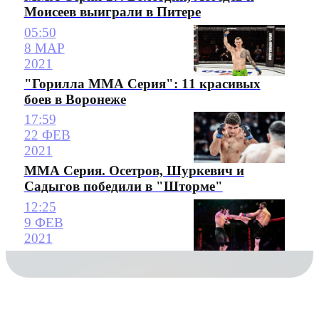
Моисеев выиграли в Питере
05:50
8 МАР
2021
"Горилла ММА Серия": 11 красивых
боев в Воронеже
17:59
22 ФЕВ
2021
ММА Серия. Осетров, Шуркевич и
Садыгов победили в "Шторме"
12:25
9 ФЕВ
2021