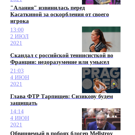
"Алания" извинилась перед
Касаткиной за оскорбления от своего
игрока
13:00
2 ИЮЛ
2021
Скандал с российской теннисисткой во
Франции: недоразумение или умысел
21:03
4 ИЮН
2021
Глава ФТР Тарпищев: Сизикову будем
защищать
14:14
4 ИЮН
2021
Обвиняемый в побоях блогер Mellstroy