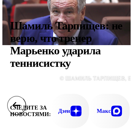
Шамиль Тарпищев: не
верю, что тренер
Марьенко ударила
теннисистку
© ШАМИЛЬ ТАРПИЩЕВ, E
СЛЕДИТЕ ЗА
Дзен
Макс
НОВОСТЯМИ: