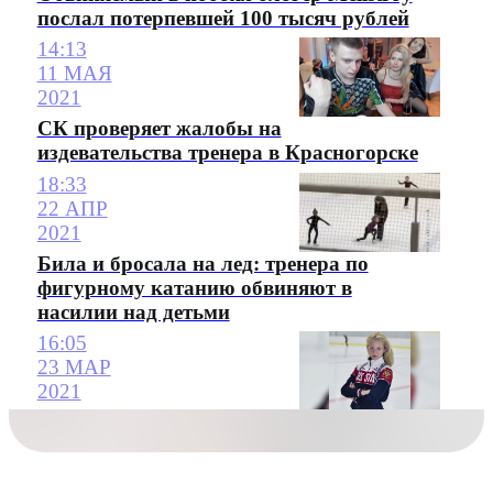
послал потерпевшей 100 тысяч рублей
14:13
11 МАЯ
2021
СК проверяет жалобы на
издевательства тренера в Красногорске
18:33
22 АПР
2021
Била и бросала на лед: тренера по
фигурному катанию обвиняют в
насилии над детьми
16:05
23 МАР
2021