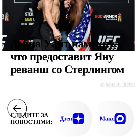
Дэйна Уайт намекнул,
что предоставит Яну
реванш со Стерлингом
© MMA JUNK
СЛЕДИТЕ ЗА
Дзен
Макс
НОВОСТЯМИ: