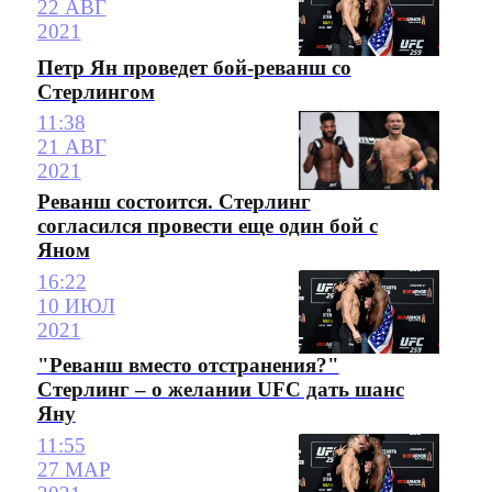
22 АВГ
2021
Петр Ян проведет бой-реванш со
Стерлингом
11:38
21 АВГ
2021
Реванш состоится. Стерлинг
согласился провести еще один бой с
Яном
16:22
10 ИЮЛ
2021
"Реванш вместо отстранения?"
Стерлинг – о желании UFC дать шанс
Яну
11:55
27 МАР