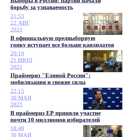
Выборы в России: партии начали
борьбу за узнаваемость
21:53
22 АВГ
2021
В официальную предвыборную
гонку вступает все больше кандидатов
20:19
21 ИЮЛ
2021
Праймериз "Единой России":
мобилизация и свежие силы
22:15
30 МАЯ
2021
В праймериз ЕР приняли участие
почти 10 миллионов избирателей
18:48
30 МАЯ