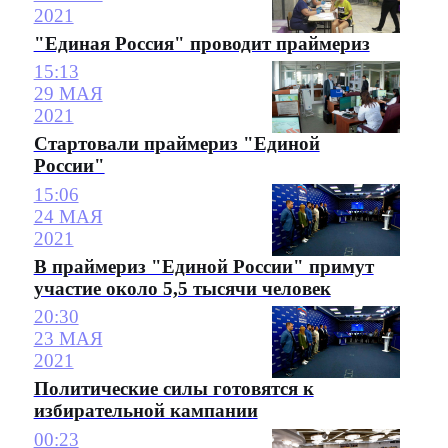
2021
"Единая Россия" проводит праймериз
15:13
29 МАЯ
2021
Стартовали праймериз "Единой
России"
15:06
24 МАЯ
2021
В праймериз "Единой России" примут
участие около 5,5 тысячи человек
20:30
23 МАЯ
2021
Политические силы готовятся к
избирательной кампании
00:23