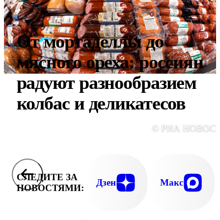
От мортаделлы до
мясного ореха: россиян
радуют разнообразием
колбас и деликатесов
© РИА НОВОС
СЛЕДИТЕ ЗА
Дзен
Макс
НОВОСТЯМИ: