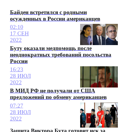
Байден встретился с родными
осужденных в России американцев
02:10
17 СЕН
2022
Буту оказали медпомощь после
неоднократных требований посольства
России
16:23
28 ИЮЛ
2022
В МИД РФ не получали от США
предложений по обмену американцев
07:27
28 ИЮЛ
2022
Защита Виктора Бута готовит иск за