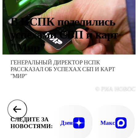
В НСПК поделились
успехами СБП и карт
"Мир"
ГЕНЕРАЛЬНЫЙ ДИРЕКТОР НСПК
РАССКАЗАЛ ОБ УСПЕХАХ СБП И КАРТ
"МИР"
© РИА НОВОС
СЛЕДИТЕ ЗА
Дзен
Макс
НОВОСТЯМИ: