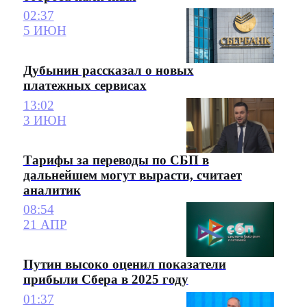
02:37
5 ИЮН
Дубынин рассказал о новых
платежных сервисах
13:02
3 ИЮН
Тарифы за переводы по СБП в
дальнейшем могут вырасти, считает
аналитик
08:54
21 АПР
Путин высоко оценил показатели
прибыли Сбера в 2025 году
01:37